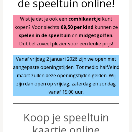
de speeltuin online!
Wist je dat je ook een
combikaartje
kunt
kopen? Voor slechts
€9,50 per kind
kunnen ze
spelen in de speeltuin
en
midgetgolfen
.
Dubbel zoveel plezier voor een leuke prijs!
Vanaf vrijdag 2 januari 2026 zijn we open met
aangepaste openingstijden. Tot medio half/eind
maart zullen deze openingstijden gelden. Wij
zijn dan open op vrijdag, zaterdag en zondag
vanaf 15.00 uur.
Koop je speeltuin
kaartje online