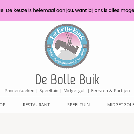
. De keuze is helemaal aan jou, want bij ons is alles mogel
De Bolle Buik
Pannenkoeken | Speeltuin | Midgetgolf | Feesten & Partijen
OOP
RESTAURANT
SPEELTUIN
MIDGETGOL